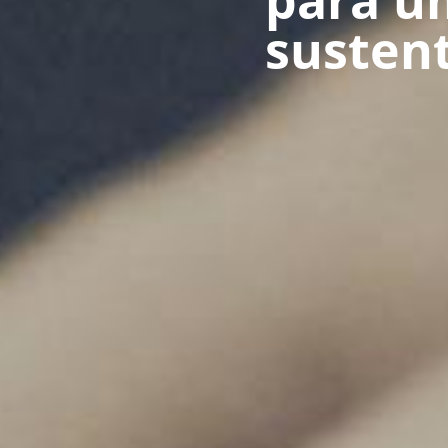
para u
susten