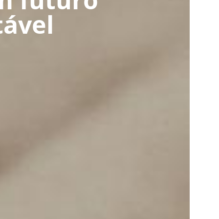
m futuro
tável